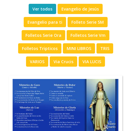
Ver todos
Evangelio de Jesús
Evangelio para ti
Folleto Serie SM
Folletos Serie Ora
Folletos Serie Vm
Folletos Tripticos
MINI LIBROS
TRIS
VARIOS
Via Crucis
VIA LUCIS