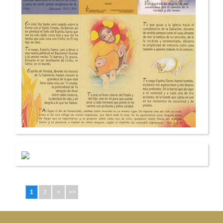
1
2
>
>>